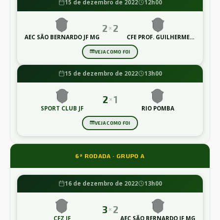
15 de dezembro de 2022
12h00
2
2
×
AEC SÃO BERNARDO JF MG
CFE PROF. GUILHERME
LIMA
VEJA COMO FOI
15 de dezembro de 2022
13h00
2
1
×
SPORT CLUB JF
RIO POMBA
VEJA COMO FOI
6ª RODADA · GRUPO A
16 de dezembro de 2022
13h00
3
2
×
CFZ JF
AEC SÃO BERNARDO JF MG