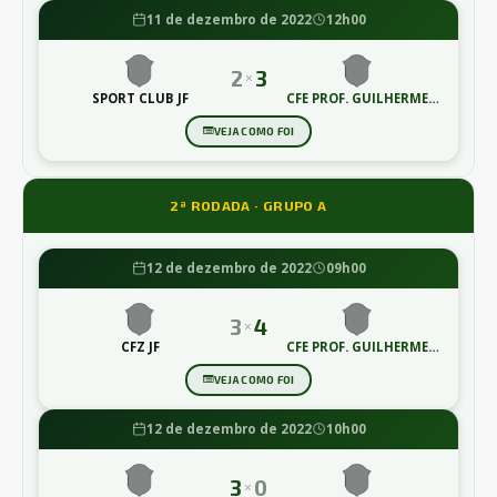
11 de dezembro de 2022
12h00
2
3
×
SPORT CLUB JF
CFE PROF. GUILHERME
LIMA
VEJA COMO FOI
2ª RODADA · GRUPO A
12 de dezembro de 2022
09h00
3
4
×
CFZ JF
CFE PROF. GUILHERME
LIMA
VEJA COMO FOI
12 de dezembro de 2022
10h00
3
0
×