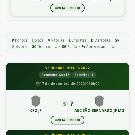
VEJA COMO FOI
P
Pontos ·
J
Jogos ·
V
Vitórias ·
E
Empates ·
D
Derrotas ·
GP
Gols pró ·
GC
Gols contra ·
SG
Saldo ·
%
Aproveitamento
VERÃO JUIZ DE FORA 2022
Feminino: Sub17
Semifinal 1
17 de dezembro de 2022
10h00
3
7
×
CFZ JF
AEC SÃO BERNARDO JF MG
VEJA COMO FOI
VERÃO JUIZ DE FORA 2022