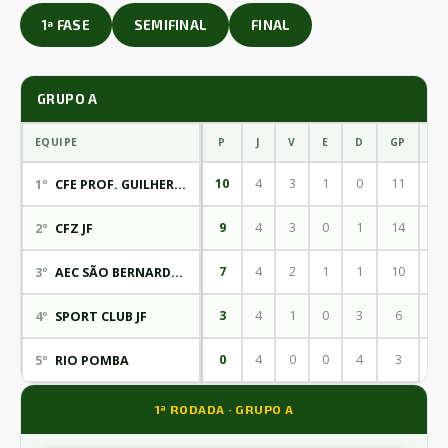
1ª FASE
SEMIFINAL
FINAL
GRUPO A
EQUIPE
P
J
V
E
D
GP
GC
10
4
3
1
0
11
8
1º
CFE PROF. GUILHERME LIMA
9
4
3
0
1
14
8
2º
CFZ JF
7
4
2
1
1
10
6
3º
AEC SÃO BERNARDO JF MG
3
4
1
0
3
6
10
4º
SPORT CLUB JF
0
4
0
0
4
3
12
5º
RIO POMBA
1ª RODADA · GRUPO A